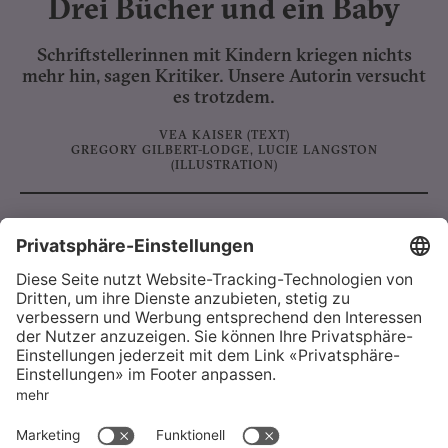
Drei Bücher und ein Baby
Schriftstellerinnen mit Kindern kriegen nichts
mehr hin, sagen Kritiker. Unsere Autorin versucht
es trotzdem.
VEA KAISER
(TEXT)
GREGORY GILBERT-LODGE
,
LUCIE LANGSTON
(ILLUSTRATION)
Sternenkind Jonathan
Die Eltern freuen sich auf ihren Sohn, bis die Ärzte
Alarm schlagen. Die Geschichte eines besonderen
Abschieds.
WILLI NÄF
(TEXT)
FAQ
Kontakt
Support
Vertrieb