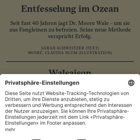
Entfesselung im Ozean
Seit fast 40 Jahren jagt Dr. Moore Wale – um sie
aus Fangleinen zu befreien. Seine neue Methode
verspricht Erfolg.
SARAH SCHWEITZER
(TEXT)
MOIRÉ
,
CLAUDIA BLUM
(ILLUSTRATION)
Walsaison
Auf den Färöer-Inseln ist die Grindwaljagd der
Höhepunkt des Jahres. Tierschutz und Tradition
prallen dabei aufeinander.
LINUS REICHLIN
(TEXT)
BENJAMIN GÜDEL
(ILLUSTRATION)
FAQ
Kontakt