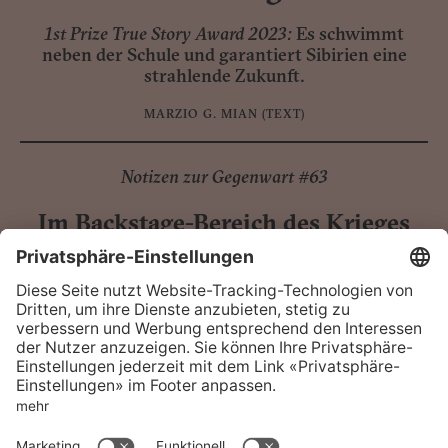
1st Prize True Story Award 2023:
Es schwimmt
neben der Schule und garantiert Sibirien eine
strahlende Zukunft.
MARZIO G. MIAN
(TEXT)
Notizen zur Gegenwart #63
Im Backstage-Bereich des Krieges
Auf der Halbinsel Kola, in dieser abgelegenen und
erbarmungslos kalten Landschaft, steht das,
womit der Kremlchef die Welt bedroht: 2000 bis
3000 nach Westen gerichtete Atomsprengköpfe.
MARZIO G. MIAN
(TEXT)
FAQ
Kontakt
Support
Vertrieb