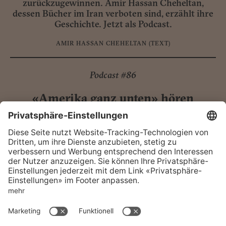
zurückzugewinnen. Amir Hassan Cheheltan,
dessen Bücher im Iran verboten sind, erzählt ihre
Geschichte. Jetzt als Podcast.
AMIR HASSAN CHEHELTAN
(TEXT)
Podcast #86
«Amerika ganz unten» hören
Der Schriftsteller Patrick Fealey erzählt hautnah
von seiner Obdachlosigkeit und seinem täglichen
Kampf um ein Leben in Würde. Podcast zur
Reportage «Amerika ganz unten».
PATRICK FEALEY
(TEXT)
FAQ
Kontakt
Support
Vertrieb
Aboservice
AGB